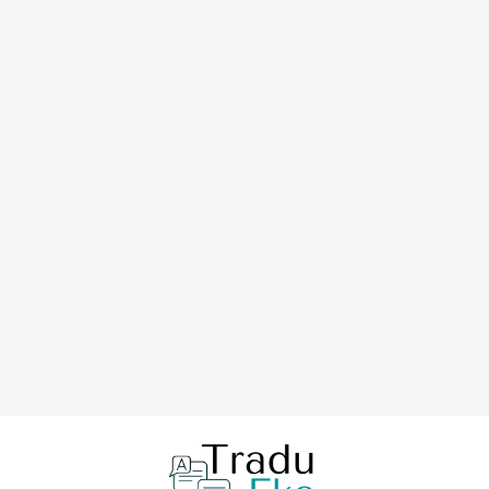
Seguir leyendo
5 errores comunes al traducir tu sitio web y cómo
evitarlos
09/09/2024
Cuando llevas tu negocio al ámbito internacional, la traducción de tu
sitio web es fundamental. Sin embargo, cometer errores en el
proceso puede afectar gravemente tu imagen y tus ventas. En este
artículo te mostraré los 5 errores más comunes al traducir una web
y cómo puedes evitarlos para garantizar...
Seguir leyendo