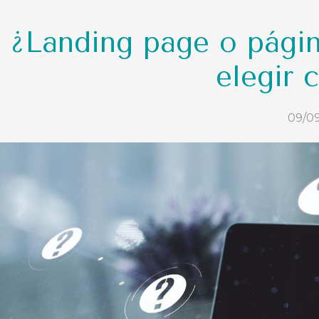
¿Landing page o pági
elegir 
09/0