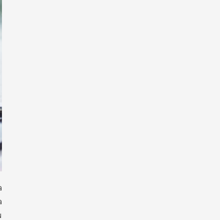
a
a
u