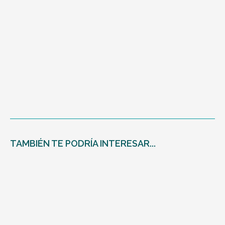
personas navegan por internet desde
dispositivos móviles, contar con un sitio web...
Seguir leyendo
TAMBIÉN TE PODRÍA INTERESAR...
Cómo usar conectores en español: guía completa
con ejemplos prácticos
06/08/2025
En TraduEka sabemos lo que supone enfrentarse a un texto: que las